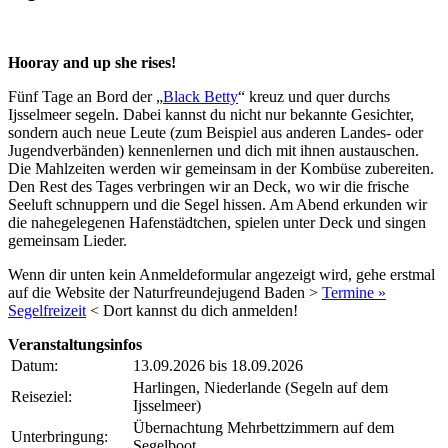
Hooray and up she rises!
Fünf Tage an Bord der „
Black Betty
“ kreuz und quer durchs
Ijsselmeer segeln. Dabei kannst du nicht nur bekannte Gesichter,
sondern auch neue Leute (zum Beispiel aus anderen Landes- oder
Jugendverbänden) kennenlernen und dich mit ihnen austauschen.
Die Mahlzeiten werden wir gemeinsam in der Kombüse zubereiten.
Den Rest des Tages verbringen wir an Deck, wo wir die frische
Seeluft schnuppern und die Segel hissen. Am Abend erkunden wir
die nahegelegenen Hafenstädtchen, spielen unter Deck und singen
gemeinsam Lieder.
Wenn dir unten kein Anmeldeformular angezeigt wird, gehe erstmal
auf die Website der Naturfreundejugend Baden >
Termine »
Segelfreizeit
< Dort kannst du dich anmelden!
Veranstaltungsinfos
Datum:
13.09.2026 bis 18.09.2026
Harlingen, Niederlande (Segeln auf dem
Reiseziel:
Ijsselmeer)
Übernachtung Mehrbettzimmern auf dem
Unterbringung:
Segelboot